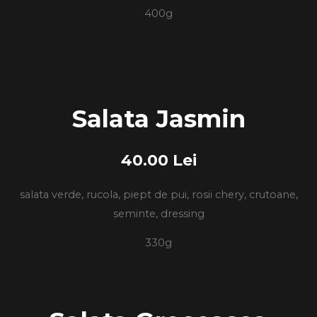
400g
Salata Jasmin
40.00 Lei
salata verde, rucola, piept de pui, rosii chery, crutoane,
seminte, dressing
330g