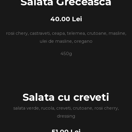
Salata Greceasca
40.00 Lei
rosii chery, castraveti, ceapa, telemea, crutoane, masline,
ulei de masline, oregano
450g
Salata cu creveti
salata verde, rucola, creveti, crutoane, rosii cherry,
dressing
51.00 Lei