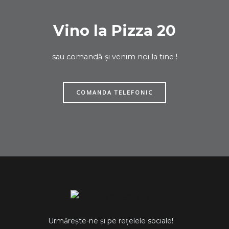
Vino la Pizza 20
sau comandă și venim noi la tine !
COMANDA TELEFONIC
Urmărește-ne și pe rețelele sociale!