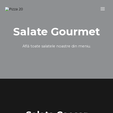
Salate Gourmet
Află toate salatele noastre din meniu.